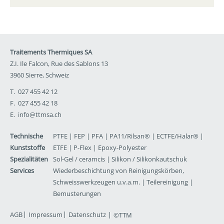
Traitements Thermiques SA
Z.I. Ile Falcon, Rue des Sablons 13
3960 Sierre, Schweiz
T. 027 455 42 12
F. 027 455 42 18
E.
info@ttmsa.ch
Technische
PTFE
|
FEP
|
PFA
|
PA11/Rilsan®
|
ECTFE/Halar®
|
Kunststoffe
ETFE
|
P-Flex
|
Epoxy-Polyester
Spezialitäten
Sol-Gel / ceramcis
|
Silikon / Silikonkautschuk
Services
Wiederbeschichtung von Reinigungskörben,
Schweisswerkzeugen u.v.a.m. | Teilereinigung |
Bemusterungen
AGB
Impressum
Datenschutz
©TTM